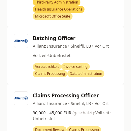
Third-Party Administration
Health Insurance Operations
Microsoft Office Suite
Batching Officer
Allianz Insurance • Sinelfil, LB • Vor Ort
Vollzeit
•
Unbefristet
Vertraulichkeit
Invoice sorting
Claims Processing
Data administration
Claims Processing Officer
Allianz Insurance • Sinelfil, LB • Vor Ort
30,000 - 45,000 EUR
(geschätzt)
•
Vollzeit
•
Unbefristet
Document Review
Claims Processing