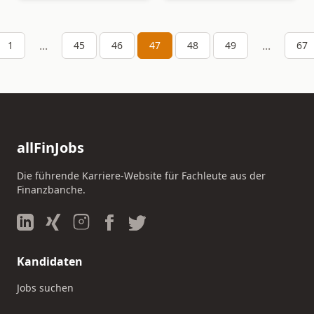
...
...
1
45
46
47
48
49
67
allFinJobs
Die führende Karriere-Website für Fachleute aus der
Finanzbanche.
Kandidaten
Jobs suchen