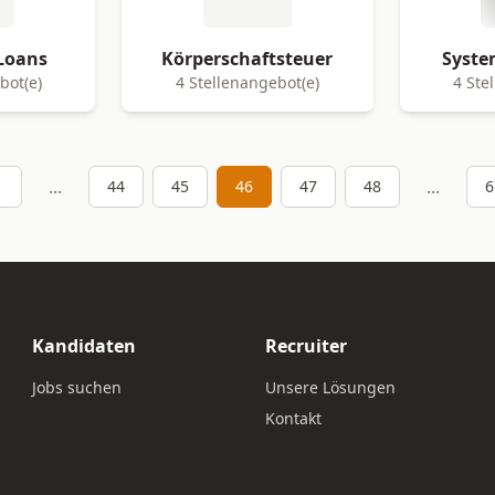
Loans
Körperschaftsteuer
Syste
bot(e)
4 Stellenangebot(e)
4 Ste
...
...
1
44
45
46
47
48
6
Kandidaten
Recruiter
Jobs suchen
Unsere Lösungen
Kontakt