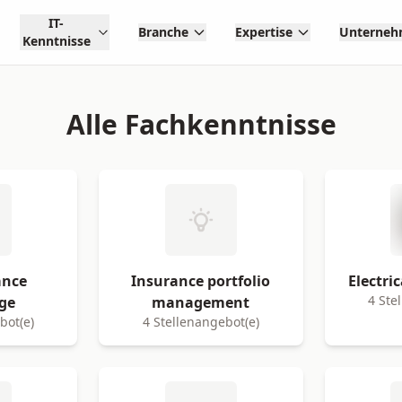
IT-
Branche
Expertise
Unterne
Kenntnisse
Alle Fachkenntnisse
ance
Insurance portfolio
Electri
4 Ste
ge
management
bot(e)
4 Stellenangebot(e)