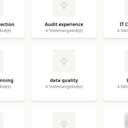
lection
Audit experience
IT 
bot(e)
4 Stellenangebot(e)
4 Ste
anning
data quality
bot(e)
4 Stellenangebot(e)
4 Ste