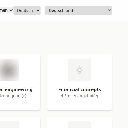
hmen
cal engineering
Financial concepts
llenangebot(e)
4 Stellenangebot(e)