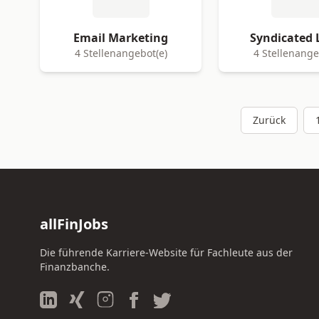
Email Marketing
Syndicated 
4 Stellenangebot(e)
4 Stellenange
Zurück
allFinJobs
Die führende Karriere-Website für Fachleute aus der
Finanzbanche.