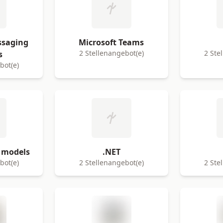
ssaging
Microsoft Teams
2 Stellenangebot(e)
2 Ste
s
bot(e)
 models
.NET
bot(e)
2 Stellenangebot(e)
2 Ste