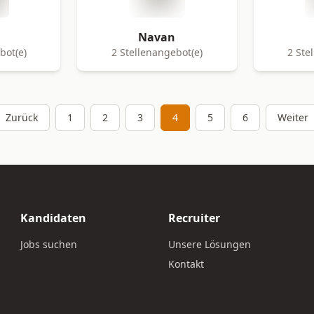
Navan
bot(e)
2 Stellenangebot(e)
2 Ste
Zurück
1
2
3
4
5
6
Weiter
Kandidaten
Recruiter
Jobs suchen
Unsere Lösungen
Kontakt