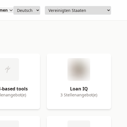
hmen
-based tools
Loan IQ
llenangebot(e)
3 Stellenangebot(e)