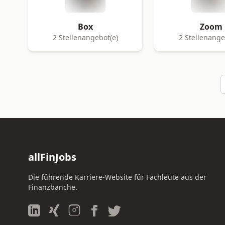
Box
Zoom
2 Stellenangebot(e)
2 Stellenange
allFinJobs
Die führende Karriere-Website für Fachleute aus der
Finanzbanche.