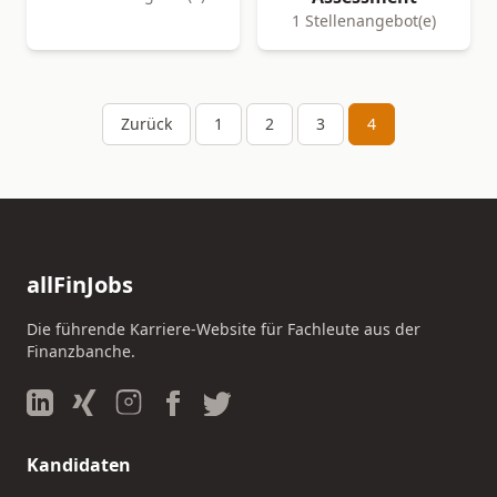
1 Stellenangebot(e)
Zurück
1
2
3
4
allFinJobs
Die führende Karriere-Website für Fachleute aus der
Finanzbanche.
Kandidaten