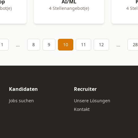
op
AI/ML
bot(e)
4 Stellenangebot(e)
4 Ste
...
...
1
8
9
10
11
12
28
Kandidaten
Recruiter
Jobs suchen
Unsere Lösungen
Kontakt