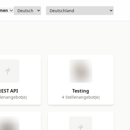
hmen
REST API
Testing
llenangebot(e)
4 Stellenangebot(e)