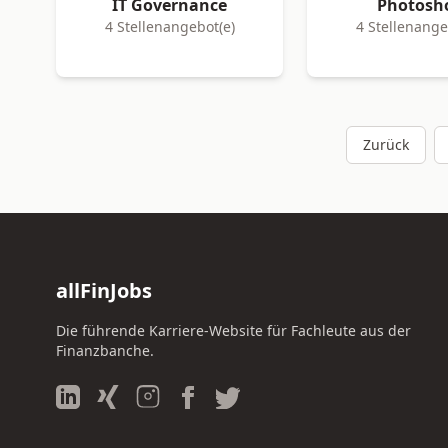
IT Governance
Photosh
4 Stellenangebot(e)
4 Stellenange
Zurück
allFinJobs
Die führende Karriere-Website für Fachleute aus der
Finanzbanche.