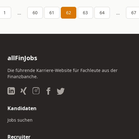
...
...
1
60
61
62
63
64
67
allFinJobs
Die führende Karriere-Website für Fachleute aus der
Finanzbanche.
Kandidaten
Jobs suchen
Recruiter