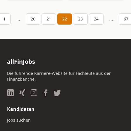
...
...
1
20
21
22
23
24
67
allFinJobs
Die führende Karriere-Website für Fachleute aus der
Finanzbanche.
Kandidaten
Jobs suchen