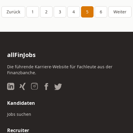
Zurück
1
2
3
4
5
6
Weiter
allFinJobs
Die führende Karriere-Website für Fachleute aus der
Finanzbanche.
Kandidaten
Jobs suchen
Recruiter