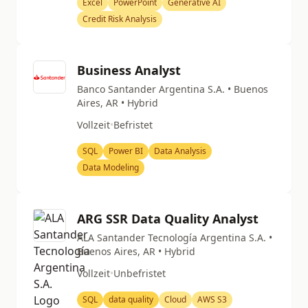
Excel
PowerPoint
Generative AI
Credit Risk Analysis
Business Analyst
Banco Santander Argentina S.A. • Buenos
Aires, AR • Hybrid
Vollzeit
•
Befristet
SQL
Power BI
Data Analysis
Data Modeling
ARG SSR Data Quality Analyst
ALA Santander Tecnología Argentina S.A. •
Buenos Aires, AR • Hybrid
Vollzeit
•
Unbefristet
SQL
data quality
Cloud
AWS S3