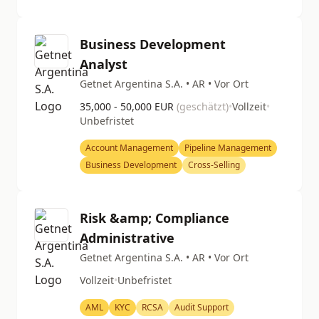
Business Development
Analyst
Getnet Argentina S.A. • AR • Vor Ort
35,000 - 50,000 EUR
(geschätzt)
•
Vollzeit
•
Unbefristet
Account Management
Pipeline Management
Business Development
Cross-Selling
Risk &amp; Compliance
Administrative
Getnet Argentina S.A. • AR • Vor Ort
Vollzeit
•
Unbefristet
AML
KYC
RCSA
Audit Support