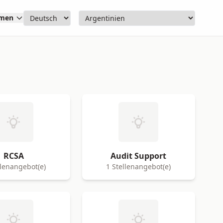
hmen
RCSA
Audit Support
llenangebot(e)
1 Stellenangebot(e)