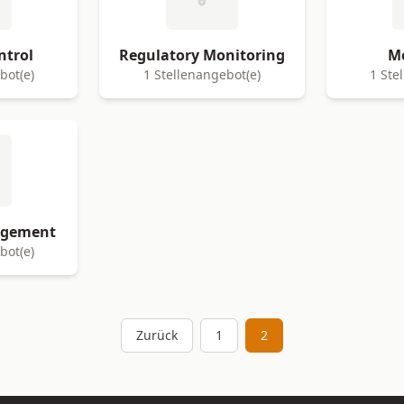
ntrol
Regulatory Monitoring
Mo
bot(e)
1 Stellenangebot(e)
1 Ste
agement
bot(e)
Zurück
1
2