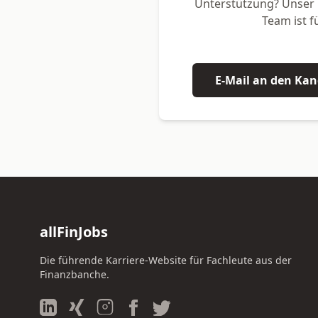
Unterstützung? Unser
Team ist fü
E-Mail an den Ka
allFinJobs
Die führende Karriere-Website für Fachleute aus der
Finanzbanche.