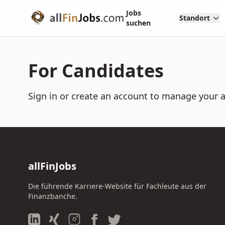
Jobs
Standort
suchen
For Candidates
Sign in or create an account to manage your a
allFinJobs
Die führende Karriere-Website für Fachleute aus der
Finanzbanche.