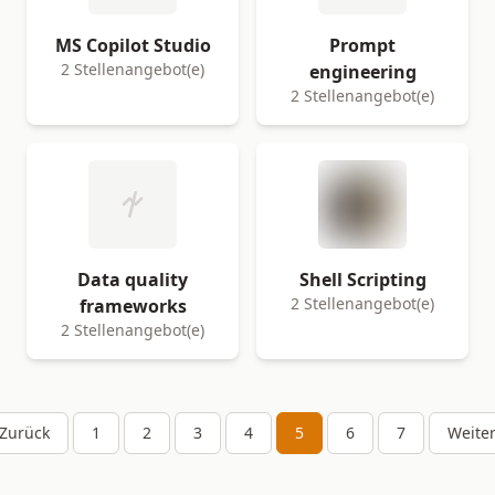
MS Copilot Studio
Prompt
2 Stellenangebot(e)
engineering
2 Stellenangebot(e)
Data quality
Shell Scripting
2 Stellenangebot(e)
frameworks
2 Stellenangebot(e)
Zurück
1
2
3
4
5
6
7
Weite