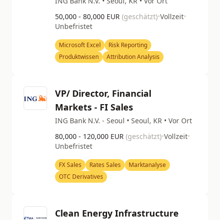
ING Bank N.V. • Seoul, KR • Vor Ort
50,000 - 80,000 EUR
(geschätzt)
•
Vollzeit
•
Unbefristet
Microsoft Excel
Risk Reporting
Produktwissen
Attribution Analysis
VP/ Director, Financial
Markets - FI Sales
ING Bank N.V. - Seoul • Seoul, KR • Vor Ort
80,000 - 120,000 EUR
(geschätzt)
•
Vollzeit
•
Unbefristet
FX Sales
Rates Sales
Marktanalyse
OTC Derivatives
Clean Energy Infrastructure