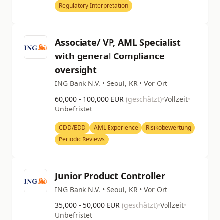
Regulatory Interpretation
Associate/ VP, AML Specialist
with general Compliance
oversight
ING Bank N.V. • Seoul, KR • Vor Ort
60,000 - 100,000 EUR
(geschätzt)
•
Vollzeit
•
Unbefristet
CDD/EDD
AML Experience
Risikobewertung
Periodic Reviews
Junior Product Controller
ING Bank N.V. • Seoul, KR • Vor Ort
35,000 - 50,000 EUR
(geschätzt)
•
Vollzeit
•
Unbefristet