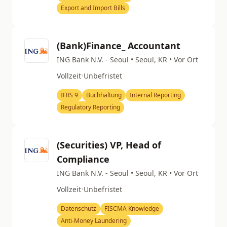
Export and Import Bills
(Bank)Finance_ Accountant
ING Bank N.V. - Seoul • Seoul, KR • Vor Ort
Vollzeit
•
Unbefristet
IFRS 9
Buchhaltung
Internal Reporting
Regulatory Reporting
(Securities) VP, Head of
Compliance
ING Bank N.V. - Seoul • Seoul, KR • Vor Ort
Vollzeit
•
Unbefristet
Datenschutz
FISCMA Knowledge
Anti-Money Laundering