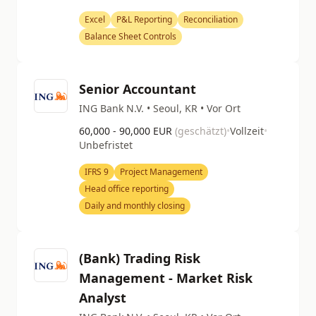
Excel
P&L Reporting
Reconciliation
Balance Sheet Controls
Senior Accountant
ING Bank N.V. • Seoul, KR • Vor Ort
60,000 - 90,000 EUR
(geschätzt)
•
Vollzeit
•
Unbefristet
IFRS 9
Project Management
Head office reporting
Daily and monthly closing
(Bank) Trading Risk
Management - Market Risk
Analyst