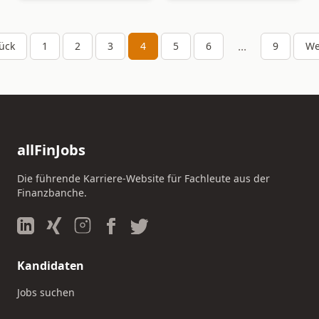
...
ück
1
2
3
4
5
6
9
We
allFinJobs
Die führende Karriere-Website für Fachleute aus der
Finanzbanche.
Kandidaten
Jobs suchen