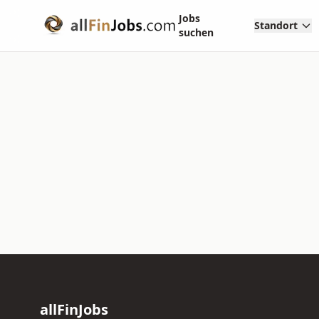
Jobs
Standort
suchen
allFinJobs