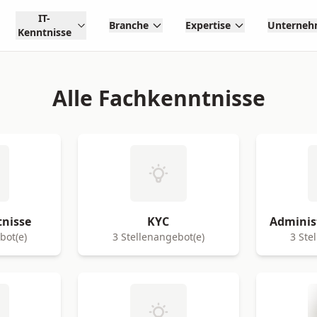
IT-
Branche
Expertise
Unterne
Kenntnisse
Alle Fachkenntnisse
nisse
KYC
Adminis
bot(e)
3 Stellenangebot(e)
3 Ste