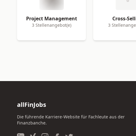
Project Management
Cross-Sel
3 Stellenangebot(e)
3 Stellenange
allFinJobs
Die führende Karriere-Website für Fachleute aus der
Finanzbanche.