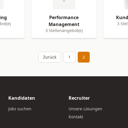
ling
Performance
Kund
bot(e)
3 Ste
Management
3 Stellenangebot(e)
Zurück
1
2
Kandidaten
Recruiter
Jobs suchen
Unsere Lösungen
Kontakt