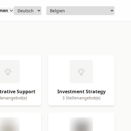
hmen
trative Support
Investment Strategy
llenangebot(e)
3 Stellenangebot(e)