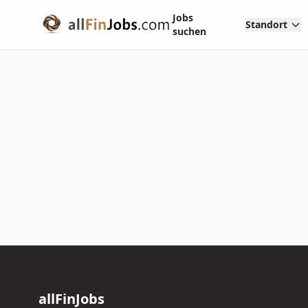
Jobs
Standort
suchen
allFinJobs