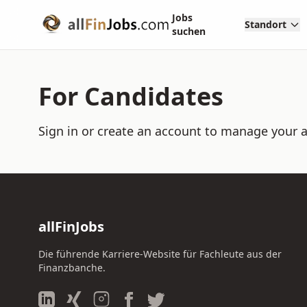
Jobs
Standort
suchen
For Candidates
Sign in or create an account to manage your a
allFinJobs
Die führende Karriere-Website für Fachleute aus der
Finanzbanche.