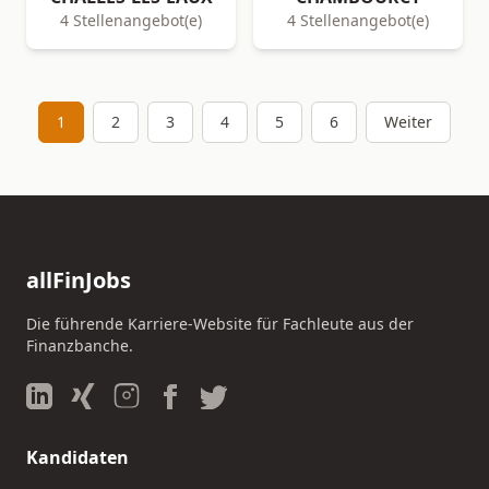
4 Stellenangebot(e)
4 Stellenangebot(e)
1
2
3
4
5
6
Weiter
allFinJobs
Die führende Karriere-Website für Fachleute aus der
Finanzbanche.
Kandidaten