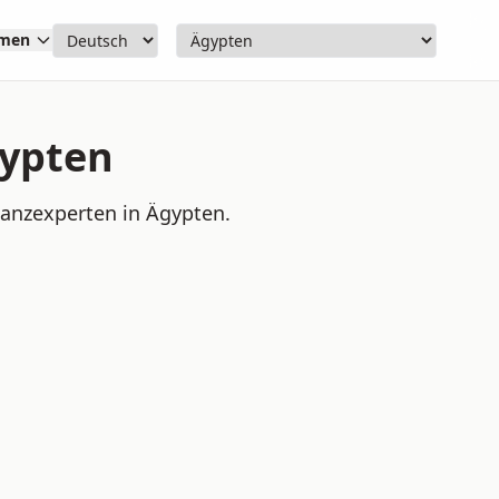
hmen
gypten
nanzexperten in Ägypten.