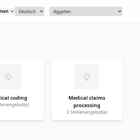
hmen
ical coding
Medical claims
llenangebot(e)
processing
3 Stellenangebot(e)