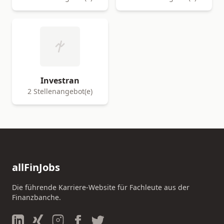
Investran
2 Stellenangebot(e)
allFinJobs
Die führende Karriere-Website für Fachleute aus der
Finanzbanche.