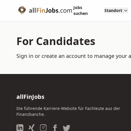
Jobs
Standort
suchen
For Candidates
Sign in or create an account to manage your a
allFinJobs
Die führende Karriere-Website für Fachleute aus der
Finanzbanche.